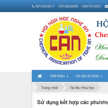
0913504617
- 0919224889
- 0947014627
Giới thiệu
Cơ cấu tổ chức
Trang nhất
Tài liệu Hóa học
Sử dụng kết hợp các phương 