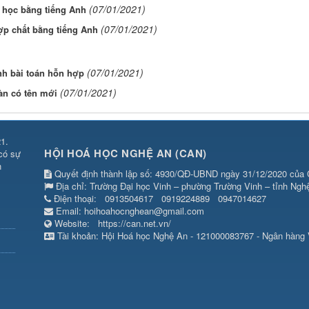
(07/01/2021)
́a học bằng tiếng Anh
(07/01/2021)
hợp chất bằng tiếng Anh
(07/01/2021)
 bài toán hỗn hợp
(07/01/2021)
̀n có tên mới
1.
HỘI HOÁ HỌC NGHỆ AN (CAN)
 có sự
n
Quyết định thành lập số: 4930/QĐ-UBND ngày 31/12/2020 của 
Địa chỉ: Trường Đại học Vinh – phường Trường Vinh – tỉnh Ngh
Điện thoại:
0913504617
0919224889
0947014627
Email:
hoihoahocnghean@gmail.com
Website:
https://can.net.vn/
Tài khoản: Hội Hoá học Nghệ An - 121000083767 - Ngân hàng 