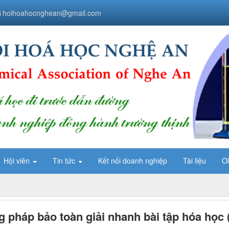
hoihoahocnghean@gmail.com
Hội viên
Tin tức
Kết nối doanh nghiệp
Tài liệu
O
pháp bảo toàn giải nhanh bài tập hóa học 