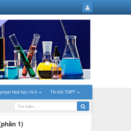
lympic Hoá học 19-5
Thi thử THPT
(phần 1)