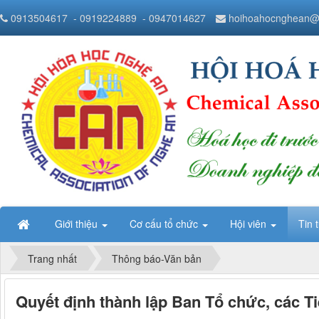
0913504617
- 0919224889
- 0947014627
hoihoahocnghean@
Giới thiệu
Cơ cấu tổ chức
Hội viên
Tin 
Trang nhất
Thông báo-Văn bản
Quyết định thành lập Ban Tổ chức, các T