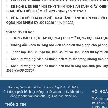
ĐỀ NGHỊ LIÊN HIỆP HỘI KHKT TỈNH NGHỆ AN TẶNG GIẤY KHE
(11/12/2025)
HOẠT ĐỘNG HỘI NHIỆM KỲ 2021 - 2026
ĐỀ NGHỊ HỘI HOÁ HỌC VIỆT NAM TẶNG BẰNG KHEN CHO HỘI 
(11/12/2025)
ĐỘNG HỘI NHIỆM KỲ 2021-2026
Những tin cũ hơn
THÔNG BÁO TRIỆU TẬP HỘI NGHỊ BCH MỞ RỘNG HỘI HOÁ HỌC
Hướng dẫn khen thưởng hội viên có nhiều đóng góp cho phong 
Thành lập Ban Chỉ đạo thi, Ban Coi thi và Ban Chấm thi Kỳ thi c
Khen thưởng hội viên có thành tích xuất sắc trong phong trào 
Khen thưởng hội viên có thành tích bồi dưỡng học sinh giỏi Oly
(08/08/2025)
2025
Bản quyền thuộc về Hội Hoá học Nghệ An © 2021.
HỘI HOÁ
Chỉ được phát hành lại thông tin từ website này khi có sự
đồng ý bằng văn bản của Hội Hoá học Nghệ An
Quyết đị
Địa chỉ:
THÔNG TIN
Điện tho