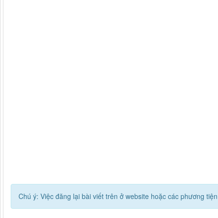
Chú ý: Việc đăng lại bài viết trên ở website hoặc các phương ti