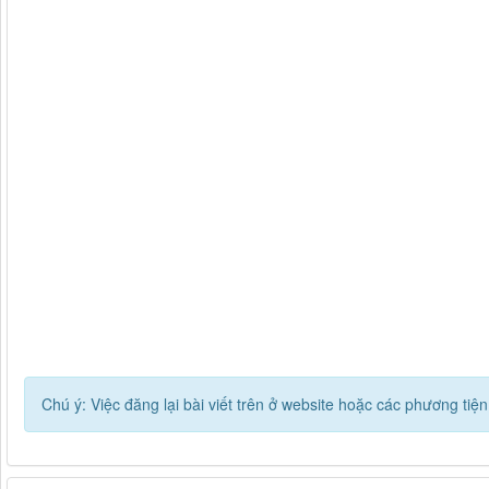
Chú ý: Việc đăng lại bài viết trên ở website hoặc các phương ti