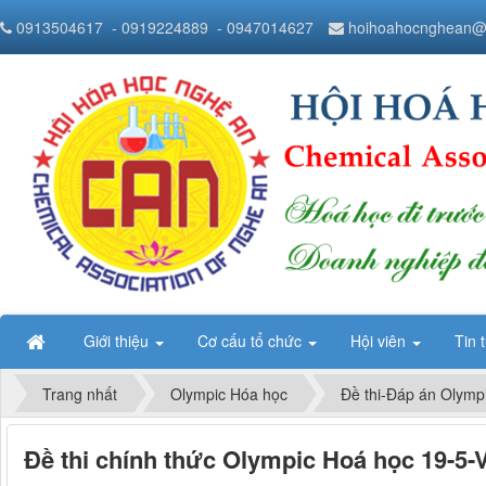
0913504617
- 0919224889
- 0947014627
hoihoahocnghean@
Giới thiệu
Cơ cấu tổ chức
Hội viên
Tin 
Trang nhất
Olympic Hóa học
Đề thi-Đáp án Olymp
Đề thi chính thức Olympic Hoá học 19-5