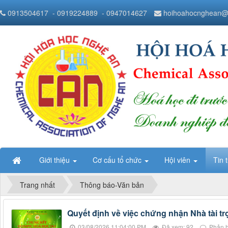
0913504617
- 0919224889
- 0947014627
hoihoahocnghean@
Giới thiệu
Cơ cấu tổ chức
Hội viên
Tin 
Trang nhất
Thông báo-Văn bản
Quyết định về việc chứng nhận Nhà tài tr
03/08/2026 11:04:00 PM
Đã xem: 92
Phản h