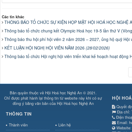
Các tin khác
THÔNG BÁO TỔ CHỨC SỰ KIỆN HỌP MẶT HỘI HOÁ HỌC NGHỆ A
Thông báo tổ chức chung kết Olympic Hoá học 19-5 lần thứ V (Vò
Thông báo thu hội phí hội viên 2 năm 2026 – 2027, ủng hộ quỹ Hội 
KẾT LUẬN HỘI NGHỊ HỘI VIÊN NĂM 2026
(28/02/2026)
Thông báo tổ chức Hội nghị hội viên triển khai kế hoạch hoạt động
Bản quyền thuộc về Hội Hoá học Nghệ An © 2021.
HỘI HOÁ
Chỉ được phát hành lại thông tin từ website này khi có sự
đồng ý bằng văn bản của Hội Hoá học Nghệ An
Quyết đị
Địa chỉ:
THÔNG TIN
Điện tho
Email:
h
Thành viên
Liên hệ
Websit