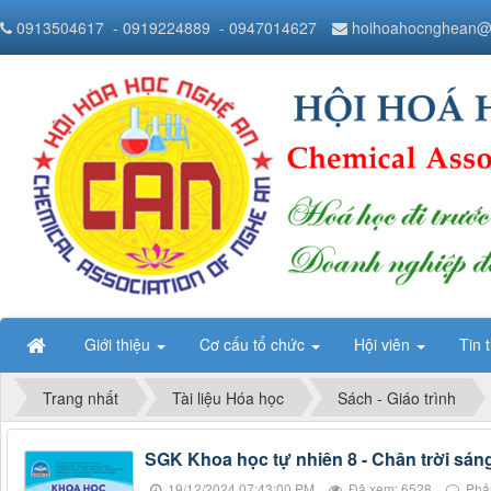
0913504617
- 0919224889
- 0947014627
hoihoahocnghean@
Giới thiệu
Cơ cấu tổ chức
Hội viên
Tin 
Trang nhất
Tài liệu Hóa học
Sách - Giáo trình
SGK Khoa học tự nhiên 8 - Chân trời sán
19/12/2024 07:43:00 PM
Đã xem: 6528
Phản