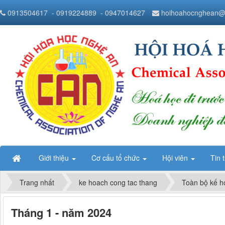
0913504617
- 0919224889
- 0947014627
hoihoahocnghean@
Giới thiệu
Cơ cấu tổ chức
Hội viên
Tin 
Trang nhất
ke hoach cong tac thang
Toàn bộ kế h
Tháng 1 - năm 2024