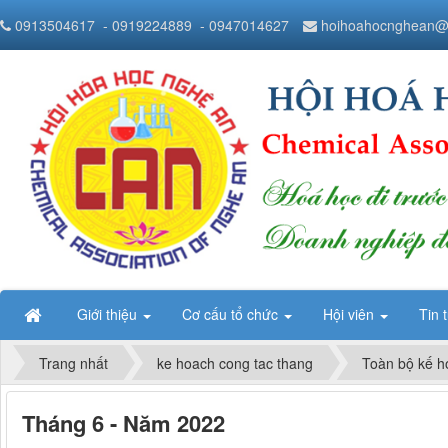
0913504617
- 0919224889
- 0947014627
hoihoahocnghean@
Giới thiệu
Cơ cấu tổ chức
Hội viên
Tin 
Trang nhất
ke hoach cong tac thang
Toàn bộ kế h
Tháng 6 - Năm 2022