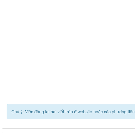
Chú ý: Việc đăng lại bài viết trên ở website hoặc các phương ti