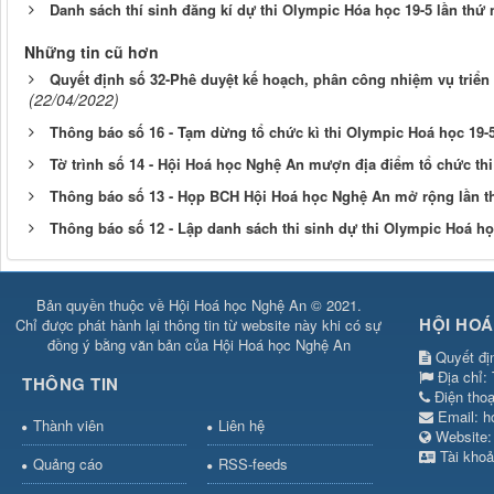
Danh sách thí sinh đăng kí dự thi Olympic Hóa học 19-5 lần thứ 
Những tin cũ hơn
Quyết định số 32-Phê duyệt kế hoạch, phân công nhiệm vụ triển 
(22/04/2022)
Thông báo số 16 - Tạm dừng tổ chức kì thi Olympic Hoá học 19-
Tờ trình số 14 - Hội Hoá học Nghệ An mượn địa điểm tổ chức 
Thông báo số 13 - Họp BCH Hội Hoá học Nghệ An mở rộng lần t
Thông báo số 12 - Lập danh sách thi sinh dự thi Olympic Hoá họ
Bản quyền thuộc về Hội Hoá học Nghệ An © 2021.
HỘI HOÁ
Chỉ được phát hành lại thông tin từ website này khi có sự
đồng ý bằng văn bản của Hội Hoá học Nghệ An
Quyết đị
Địa chỉ:
THÔNG TIN
Điện tho
Email:
h
Thành viên
Liên hệ
Websit
Tài khoả
Quảng cáo
RSS-feeds