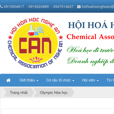
0913504617
- 0919224889
- 0947014627
hoihoahocnghean@
Giới thiệu
Cơ cấu tổ chức
Hội viên
Tin 
Trang nhất
Olympic Hóa học