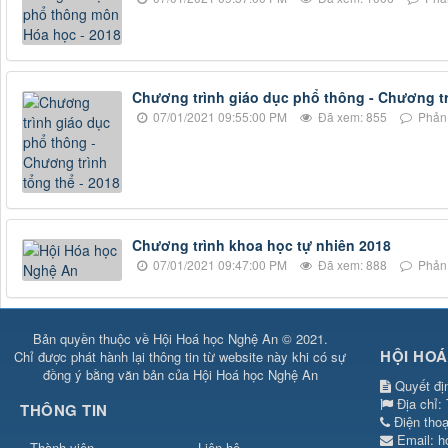
Chương trình giáo dục phổ thông - Chương tri
07/01/2021 09:55:00 PM
Đã xem: 855
Phản 
Chương trình khoa học tự nhiên 2018
07/01/2021 09:47:00 PM
Đã xem: 888
Phản 
Bản quyền thuộc về Hội Hoá học Nghệ An © 2021.
HỘI HOÁ
Chỉ được phát hành lại thông tin từ website này khi có sự
đồng ý bằng văn bản của Hội Hoá học Nghệ An
Quyết đị
Địa chỉ:
THÔNG TIN
Điện tho
Email:
h
Thành viên
Liên hệ