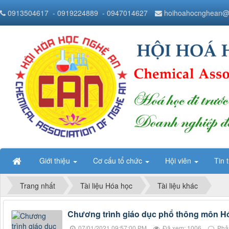
0913504617
- 0919224889
- 0947014627
hoihoahocnghean@
Giới thiệu
Cơ cấu tổ chức
Hội viên
Tin 
Trang nhất
Tài liệu Hóa học
Tài liệu khác
Chương trình giáo dục phổ thông môn Ho
07/01/2021 09:57:00 PM
Đã xem: 1006
Phản