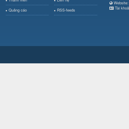
Websit
Tài khoả
Quảng cáo
RSS-feeds