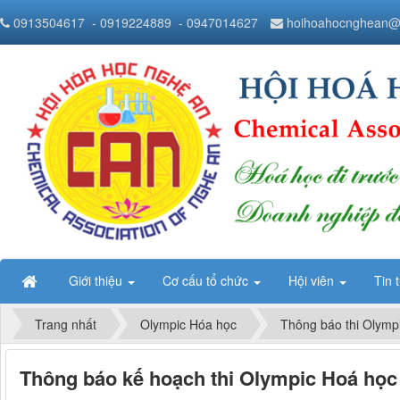
0913504617
- 0919224889
- 0947014627
hoihoahocnghean@
Giới thiệu
Cơ cấu tổ chức
Hội viên
Tin 
Trang nhất
Olympic Hóa học
Thông báo thi Olymp
Thông báo kế hoạch thi Olympic Hoá học