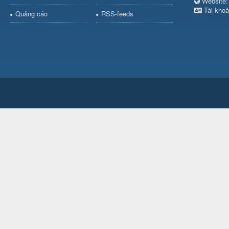
Websit
Tài khoả
Quảng cáo
RSS-feeds