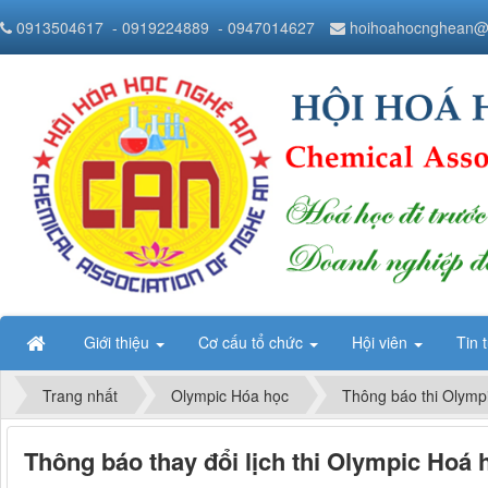
0913504617
- 0919224889
- 0947014627
hoihoahocnghean@
Giới thiệu
Cơ cấu tổ chức
Hội viên
Tin 
Trang nhất
Olympic Hóa học
Thông báo thi Olymp
Thông báo thay đổi lịch thi Olympic Hoá