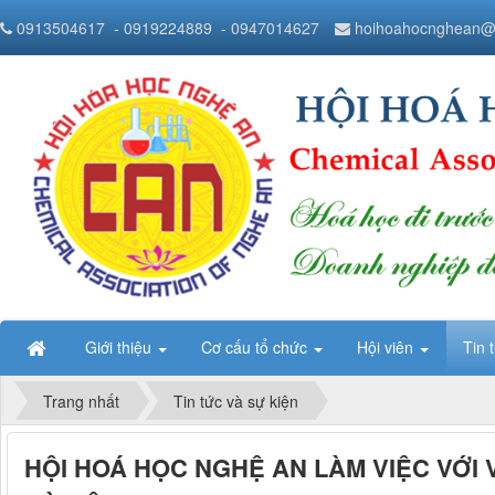
0913504617
- 0919224889
- 0947014627
hoihoahocnghean@
Giới thiệu
Cơ cấu tổ chức
Hội viên
Tin 
Trang nhất
Tin tức và sự kiện
HỘI HOÁ HỌC NGHỆ AN LÀM VIỆC VỚI