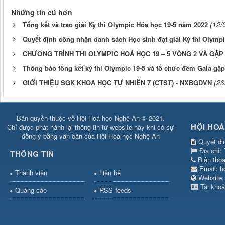
Những tin cũ hơn
(12/
Tổng kết và trao giải Kỳ thi Olympic Hóa học 19-5 năm 2022
Quyết định công nhận danh sách Học sinh đạt giải Kỳ thi Olymp
CHƯƠNG TRÌNH THI OLYMPIC HOÁ HỌC 19 – 5 VÒNG 2 VÀ GẶP
Thông báo tổng kết kỳ thi Olympic 19-5 và tổ chức đêm Gala g
(23
GIỚI THIỆU SGK KHOA HỌC TỰ NHIÊN 7 (CTST) - NXBGDVN
Bản quyền thuộc về Hội Hoá học Nghệ An © 2021.
HỘI HOÁ
Chỉ được phát hành lại thông tin từ website này khi có sự
đồng ý bằng văn bản của Hội Hoá học Nghệ An
Quyết đị
Địa chỉ:
THÔNG TIN
Điện tho
Email:
h
Thành viên
Liên hệ
Websit
Tài khoả
Quảng cáo
RSS-feeds