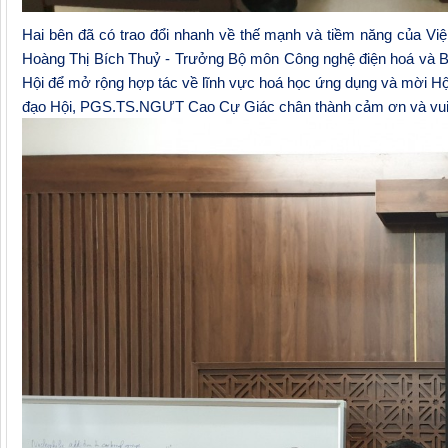
Hai bên đã có trao đổi nhanh về thế mạnh và tiềm năng của Việ
Hoàng Thị Bích Thuỷ - Trưởng Bộ môn Công nghệ điện hoá và Bả
Hội để mở rộng hợp tác về lĩnh vực hoá học ứng dụng và mời Hội 
đạo Hội, PGS.TS.NGƯT Cao Cự Giác chân thành cảm ơn và vui 