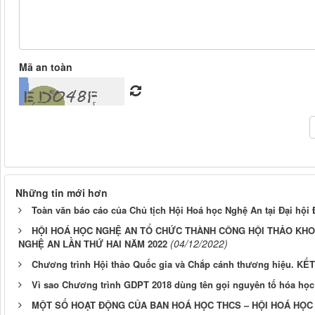
Mã an toàn
Những tin mới hơn
Toàn văn báo cáo của Chủ tịch Hội Hoá học Nghệ An tại Đại hội 
HỘI HOÁ HỌC NGHỆ AN TỔ CHỨC THÀNH CÔNG HỘI THẢO KHO
(04/12/2022)
NGHỆ AN LẦN THỨ HAI NĂM 2022
Chương trình Hội thảo Quốc gia và Chắp cánh thương hiệu.
Vì sao Chương trình GDPT 2018 dùng tên gọi nguyên tố hóa học
MỘT SỐ HOẠT ĐỘNG CỦA BAN HOÁ HỌC THCS – HỘI HOÁ HỌC N