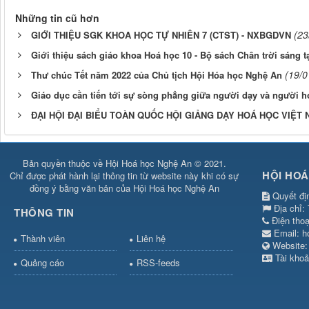
Những tin cũ hơn
(23
GIỚI THIỆU SGK KHOA HỌC TỰ NHIÊN 7 (CTST) - NXBGDVN
Giới thiệu sách giáo khoa Hoá học 10 - Bộ sách Chân trời sáng t
(19/0
Thư chúc Tết năm 2022 của Chủ tịch Hội Hóa học Nghệ An
Giáo dục cần tiến tới sự sòng phẳng giữa người dạy và người h
ĐẠI HỘI ĐẠI BIỂU TOÀN QUỐC HỘI GIẢNG DẠY HOÁ HỌC VIỆT N
Bản quyền thuộc về Hội Hoá học Nghệ An © 2021.
HỘI HOÁ
Chỉ được phát hành lại thông tin từ website này khi có sự
đồng ý bằng văn bản của Hội Hoá học Nghệ An
Quyết đị
Địa chỉ:
THÔNG TIN
Điện tho
Email:
h
Thành viên
Liên hệ
Websit
Tài khoả
Quảng cáo
RSS-feeds