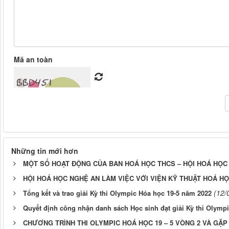
Mã an toàn
Những tin mới hơn
MỘT SỐ HOẠT ĐỘNG CỦA BAN HOÁ HỌC THCS – HỘI HOÁ HỌC N
HỘI HOÁ HỌC NGHỆ AN LÀM VIỆC VỚI VIỆN KỸ THUẬT HOÁ H
(12/
Tổng kết và trao giải Kỳ thi Olympic Hóa học 19-5 năm 2022
Quyết định công nhận danh sách Học sinh đạt giải Kỳ thi Olymp
CHƯƠNG TRÌNH THI OLYMPIC HOÁ HỌC 19 – 5 VÒNG 2 VÀ GẶP