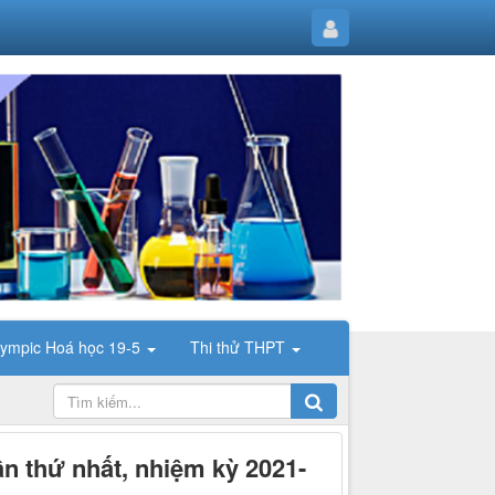
lympic Hoá học 19-5
Thi thử THPT
ần thứ nhất, nhiệm kỳ 2021-