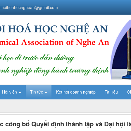
hoihoahocnghean@gmail.com
Hội viên
Tin tức
Kết nối doanh nghiệp
Tài liệu
O
 công bố Quyết định thành lập và Đại hội l