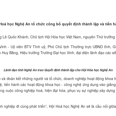
 Hoá học Nghệ An tổ chức công bố quyết định thành lập và tiến hà
g Lê Quốc Khánh, Chủ tịch Hội Hóa học Việt Nam, nguyên Thứ trưởng
 Vinh - Uỷ viên BTV Tỉnh uỷ, Phó Chủ tịch Thường trực UBND tỉnh,
 Bằng, Hiệu trưởng Trường Đại học Vinh, đại diện lãnh đạo các sở,
Lãnh đạo tỉnh Nghệ An trao Quyết định thành lập cho Hội Hóa học Nghệ An
 và đoàn kết những người và tổ chức, doanh nghiệp hoạt động khoa h
uệ, tiến hành các hoạt động khoa học - công nghệ ứng dụng vào giảng
ông cuộc công nghiệp hoá, hiện đại hóa, phục vụ sự nghiệp xây dựng p
h nghiệp đi cùng phát triển”, Hội Hoá học Nghệ An sẽ là cầu nối giữ