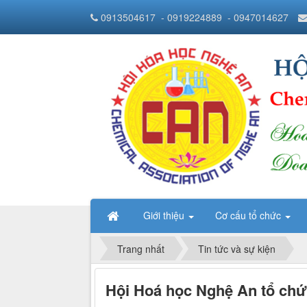
0913504617
- 0919224889
- 0947014627
Giới thiệu
Cơ cấu tổ chức
Trang nhất
Tin tức và sự kiện
Hội Hoá học Nghệ An tổ chức