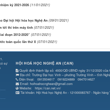
(11/01/2021)
 nhiệm kỳ 2021-2026
(09/01/2021)
ho Đại hội Hội hóa học Nghệ An
(07/01/2021)
 tới thi trên máy tính
(07/01/2021)
iai đoạn 2012-2020”
(07/01/2021)
ước toàn quốc lần thứ X
1.
HỘI HOÁ HỌC NGHỆ AN (CAN)
 có sự
n
Quyết định thành lập số: 4930/QĐ-UBND ngày 31/12/2020 của 
Địa chỉ: Trường Đại học Vinh – phường Trường Vinh – tỉnh Ngh
Điện thoại:
0913504617
0919224889
0947014627
Email:
hoihoahocnghean@gmail.com
Website:
https://can.net.vn/
Tài khoản: Hội Hoá học Nghệ An - 121000083767 - Ngân hàng 